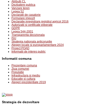
Atributii CL
Dezbatere publica
Vanzare teren
Legea 52
Declaratii de casatorie
Formulare impozit
Declaratie inregistrare registrul agricol 2016
Autorizatii si certificate eliberate
GDPR
Legea 544-2001
Transparenta decizionala
ISU
Strategia nationala anticoruptie
Alegeri locale si europarlamentare 2024
Proiect POAD
Informatii de interes public
Informatii comuna
Prezentare comuna
Ziua comunei
Populatie
Infrastructura si mediu
Educatie si cultura
Alegeri prezidentiale 2019
Strategia de dezvoltare