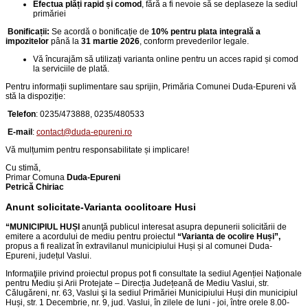
Efectua plăți rapid și comod
, fără a fi nevoie să se deplaseze la sediul
primăriei
Bonificații:
Se acordă o bonificație de
10% pentru plata integrală a
impozitelor
până la
31 martie 2026
, conform prevederilor legale.
Vă încurajăm să utilizați varianta online pentru un acces rapid și comod
la serviciile de plată.
Pentru informații suplimentare sau sprijin, Primăria Comunei Duda-Epureni vă
stă la dispoziție:
Telefon
:
0235/473888, 0235/480533
E-mail
:
contact@duda-epureni.ro
Vă mulțumim pentru responsabilitate și implicare!
Cu stimă,
Primar Comuna
Duda-Epureni
Petrică Chiriac
Anunt solicitate-Varianta ocolitoare Husi
“
MUNICIPIUL HUȘI
anunţă publicul interesat asupra depunerii solicitării de
emitere a acordului de mediu pentru proiectul
“
Varianta de ocolire Huși
”,
propus a fi realizat în extravilanul municipiului Huși și al comunei Duda-
Epureni, județul Vaslui
.
Informaţiile privind proiectul propus pot fi consultate la sediul Agenției Naționale
pentru Mediu și Arii Protejate – Direcția Județeană de Mediu Vaslui, str.
Călugăreni, nr. 63, Vaslui şi la sediul Primăriei Municipiului Huși din
municipiul
Huși, str. 1 Decembrie, nr. 9, jud. Vaslui
, în zilele de luni - joi, între orele 8.00-