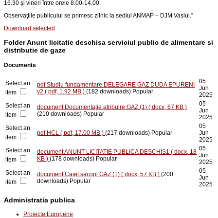
16.30 și vineri între orele 8.00-14.00.
Observaţiile publicului se primesc zilnic la sediul ANMAP – DJM Vaslui.
”
Download selected
Folder
Anunt licitatie deschisa serviciul public de alimentare si
distributie de gaze
Documents
05
Select an
pdf
Studiu fundamentare DELEGARE GAZ DUDA EPURENI
Jun
v2
( pdf, 1.92 MB )
(182 downloads)
Popular
item
2025
05
Select an
document
Documentație atribuire GAZ (1)
( docx, 67 KB )
Jun
(210 downloads)
Popular
item
2025
05
Select an
pdf
HCL
( pdf, 17.00 MB )
(217 downloads)
Popular
Jun
item
2025
05
Select an
document
ANUNT LICITATIE PUBLICA DESCHIS1
( docx, 18
Jun
KB )
(178 downloads)
Popular
item
2025
05
Select an
document
Caiet sarcini GAZ (1)
( docx, 57 KB )
(200
Jun
downloads)
Popular
item
2025
Administratia publica
Proiecte Europene