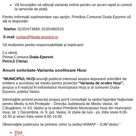
Vă încurajăm să utilizați varianta online pentru un acces rapid și comod
la serviciile de plată.
Pentru informații suplimentare sau sprijin, Primăria Comunei Duda-Epureni vă
stă la dispoziție:
Telefon
:
0235/473888, 0235/480533
E-mail
:
contact@duda-epureni.ro
Vă mulțumim pentru responsabilitate și implicare!
Cu stimă,
Primar Comuna
Duda-Epureni
Petrică Chiriac
Anunt solicitate-Varianta ocolitoare Husi
“
MUNICIPIUL HUȘI
anunţă publicul interesat asupra depunerii solicitării de
emitere a acordului de mediu pentru proiectul
“
Varianta de ocolire Huși
”,
propus a fi realizat în extravilanul municipiului Huși și al comunei Duda-
Epureni, județul Vaslui
.
Informaţiile privind proiectul propus pot fi consultate la sediul Agenției Naționale
pentru Mediu și Arii Protejate – Direcția Județeană de Mediu Vaslui, str.
Călugăreni, nr. 63, Vaslui şi la sediul Primăriei Municipiului Huși din
municipiul
Huși, str. 1 Decembrie, nr. 9, jud. Vaslui
, în zilele de luni - joi, între orele 8.00-
16.30 și vineri între orele 8.00-14.00.
Observaţiile publicului se primesc zilnic la sediul ANMAP – DJM Vaslui.
”
Print