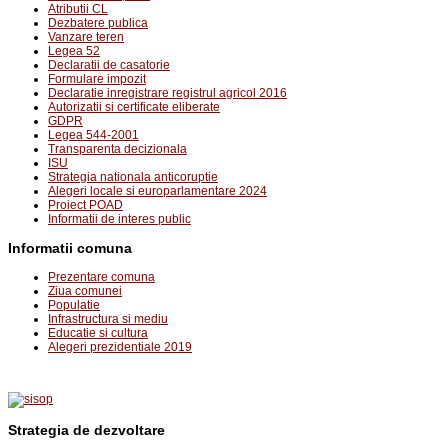
Atributii CL
Dezbatere publica
Vanzare teren
Legea 52
Declaratii de casatorie
Formulare impozit
Declaratie inregistrare registrul agricol 2016
Autorizatii si certificate eliberate
GDPR
Legea 544-2001
Transparenta decizionala
ISU
Strategia nationala anticoruptie
Alegeri locale si europarlamentare 2024
Proiect POAD
Informatii de interes public
Informatii comuna
Prezentare comuna
Ziua comunei
Populatie
Infrastructura si mediu
Educatie si cultura
Alegeri prezidentiale 2019
Strategia de dezvoltare