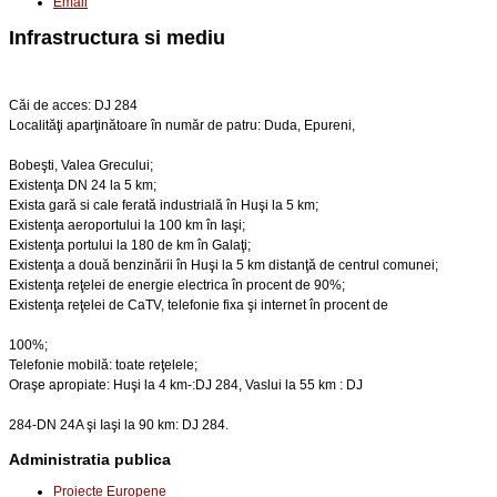
Email
Infrastructura si mediu
Căi de acces: DJ 284
Localităţi aparţinătoare în număr de patru: Duda, Epureni,
Bobeşti, Valea Grecului;
Existenţa DN 24 la 5 km;
Exista gară si cale ferată industrială în Huşi la 5 km;
Existenţa aeroportului la 100 km în Iaşi;
Existenţa portului la 180 de km în Galaţi;
Existenţa a două benzinării în Huşi la 5 km distanţă de centrul comunei;
Existenţa reţelei de energie electrica în procent de 90%;
Existenţa reţelei de CaTV, telefonie fixa şi internet în procent de
100%;
Telefonie mobilă: toate reţelele;
Oraşe apropiate: Huşi la 4 km-:DJ 284, Vaslui la 55 km : DJ
284-DN 24A şi Iaşi la 90 km: DJ 284.
Administratia publica
Proiecte Europene