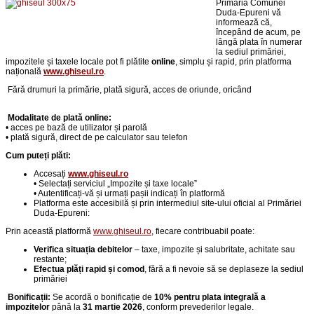
Primăria Comunei
Duda-Epureni vă
informează că,
începând de acum, pe
lângă plata în numerar
la sediul primăriei,
impozitele și taxele locale pot fi plătite
online
, simplu și rapid, prin platforma
națională
www.ghiseul.ro
.
Fără drumuri la primărie,
p
lată sigură, acces de oriunde, oricând
Modalitate de plată online:
• acces pe bază de utilizator și parolă
• plată sigură, direct de pe calculator sau telefon
Cum puteți plăti:
Accesați
www.ghiseul.ro
• Selectați serviciul „Impozite și taxe locale”
• Autentificați-vă și urmați pașii indicați în platformă
Platforma este accesibilă și prin intermediul site-ului oficial al Primăriei
Duda-Epureni:
Prin această platformă
www.ghiseul.ro
, fiecare contribuabil poate:
Verifica situația debitelor
– taxe, impozite și salubritate, achitate sau
restante;
Efectua plăți rapid și comod
, fără a fi nevoie să se deplaseze la sediul
primăriei
Bonificații:
Se acordă o bonificație de
10% pentru plata integrală a
impozitelor
până la
31 martie 2026
, conform prevederilor legale.