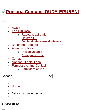
Acasa
Consiliul local
Rapoarte activitate
Hotarari CL
Declaratii de avere si interese
Documente contabile
Anunturi publice
Posturi vacante
Anunțuri achizitii
Contact
Monitorul Oficial Local
Formulare online-Contact
Formulare online
Home
/
Infrastructura si mediu
Ghiseul.ro