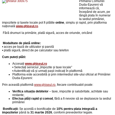
Primăria Comunei
Duda-Epureni vă
informează că,
începând de acum, pe
lângă plata în numerar
la sediul primăriei,
impozitele și taxele locale pot fi plătite
online
, simplu și rapid, prin platforma
națională
www.ghiseul.ro
.
Fără drumuri la primărie,
p
lată sigură, acces de oriunde, oricând
Modalitate de plată online:
• acces pe bază de utilizator și parolă
• plată sigură, direct de pe calculator sau telefon
Cum puteți plăti:
Accesați
www.ghiseul.ro
• Selectați serviciul „Impozite și taxe locale”
• Autentificați-vă și urmați pașii indicați în platformă
Platforma este accesibilă și prin intermediul site-ului oficial al Primăriei
Duda-Epureni:
Prin această platformă
www.ghiseul.ro
, fiecare contribuabil poate:
Verifica situația debitelor
– taxe, impozite și salubritate, achitate sau
restante;
Efectua plăți rapid și comod
, fără a fi nevoie să se deplaseze la sediul
primăriei
Bonificații:
Se acordă o bonificație de
10% pentru plata integrală a
impozitelor
până la
31 martie 2026
, conform prevederilor legale.