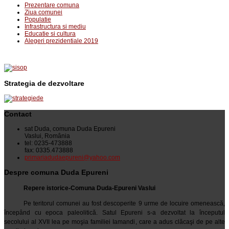
Prezentare comuna
Ziua comunei
Populatie
Infrastructura si mediu
Educatie si cultura
Alegeri prezidentiale 2019
Strategia de dezvoltare
Contact
sat Duda, comuna Duda Epureni
Vaslui, România
tel: 0235-473888
fax: 0335.473888
primariadudaepureni@yahoo.com
Despre comuna Duda Epureni
Repere istorice-Comuna Duda-Epureni Vaslui
Pe teritorul comunei au fost descoperite 9 urme de locuire omenească,
începând cu epoca paleolitică. Satul Epureni s-a dezvoltat la începutul
secolului al XVII lea pe moşia familiei Iamandi, care a adus clăcaşi de pe alte