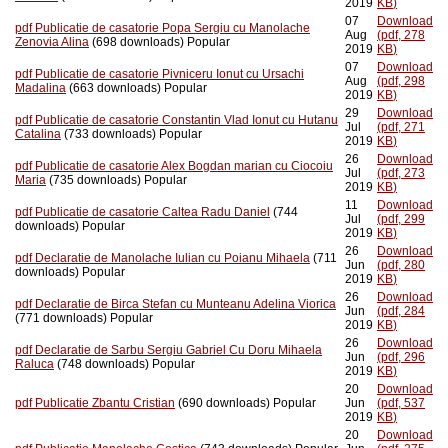
2019
KB
)
07
Download
pdf
Publicatie de casatorie Popa Sergiu cu Manolache
Aug
(
pdf,
278
Zenovia Alina
(698 downloads)
Popular
2019
KB
)
07
Download
pdf
Publicatie de casatorie Pivniceru Ionut cu Ursachi
Aug
(
pdf,
298
Madalina
(663 downloads)
Popular
2019
KB
)
29
Download
pdf
Publicatie de casatorie Constantin Vlad Ionut cu Hutanu
Jul
(
pdf,
271
Catalina
(733 downloads)
Popular
2019
KB
)
26
Download
pdf
Publicatie de casatorie Alex Bogdan marian cu Ciocoiu
Jul
(
pdf,
273
Maria
(735 downloads)
Popular
2019
KB
)
11
Download
pdf
Publicatie de casatorie Caltea Radu Daniel
(744
Jul
(
pdf,
299
downloads)
Popular
2019
KB
)
26
Download
pdf
Declaratie de Manolache Iulian cu Poianu Mihaela
(711
Jun
(
pdf,
280
downloads)
Popular
2019
KB
)
26
Download
pdf
Declaratie de Birca Stefan cu Munteanu Adelina Viorica
Jun
(
pdf,
284
(771 downloads)
Popular
2019
KB
)
26
Download
pdf
Declaratie de Sarbu Sergiu Gabriel Cu Doru Mihaela
Jun
(
pdf,
296
Raluca
(748 downloads)
Popular
2019
KB
)
20
Download
pdf
Publicatie Zbantu Cristian
(690 downloads)
Popular
Jun
(
pdf,
537
2019
KB
)
20
Download