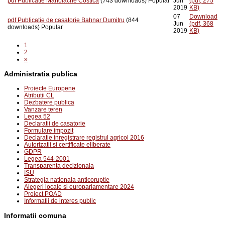
pdf
Publicatie Manolache Costica
(743 downloads)
Popular
Jun
(
pdf,
275
2019
KB
)
07
Download
pdf
Publicatie de casatorie Bahnar Dumitru
(844
Jun
(
pdf,
368
downloads)
Popular
2019
KB
)
1
2
»
Administratia publica
Proiecte Europene
Atributii CL
Dezbatere publica
Vanzare teren
Legea 52
Declaratii de casatorie
Formulare impozit
Declaratie inregistrare registrul agricol 2016
Autorizatii si certificate eliberate
GDPR
Legea 544-2001
Transparenta decizionala
ISU
Strategia nationala anticoruptie
Alegeri locale si europarlamentare 2024
Proiect POAD
Informatii de interes public
Informatii comuna