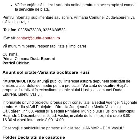
Vă încurajăm să utilizați varianta online pentru un acces rapid și comod
la serviciile de plată.
Pentru informații suplimentare sau sprijin, Primăria Comunei Duda-Epureni vă
stă la dispoziție:
Telefon
:
0235/473888, 0235/480533
E-mail
:
contact@duda-epureni.ro
Vă mulțumim pentru responsabilitate și implicare!
Cu stimă,
Primar Comuna
Duda-Epureni
Petrică Chiriac
Anunt solicitate-Varianta ocolitoare Husi
“
MUNICIPIUL HUȘI
anunţă publicul interesat asupra depunerii solicitării de
emitere a acordului de mediu pentru proiectul
“
Varianta de ocolire Huși
”,
propus a fi realizat în extravilanul municipiului Huși și al comunei Duda-
Epureni, județul Vaslui
.
Informaţiile privind proiectul propus pot fi consultate la sediul Agenției Naționale
pentru Mediu și Arii Protejate – Direcția Județeană de Mediu Vaslui, str.
Călugăreni, nr. 63, Vaslui şi la sediul Primăriei Municipiului Huși din
municipiul
Huși, str. 1 Decembrie, nr. 9, jud. Vaslui
, în zilele de luni - joi, între orele 8.00-
16.30 și vineri între orele 8.00-14.00.
Observaţiile publicului se primesc zilnic la sediul ANMAP – DJM Vaslui.
”
Folder
Declaratii de casatorie