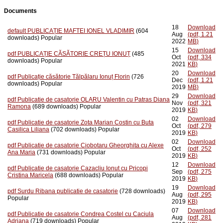
Documents
18
Download
default
PUBLICAȚIE MAFTEI IONEL VLADIMIR
(604
Aug
(
pdf,
1.21
downloads)
Popular
2022
MB
)
15
Download
pdf
PUBLICAȚIE CĂSĂTORIE CREȚU IONUȚ
(485
Oct
(
pdf,
334
downloads)
Popular
2021
KB
)
20
Download
pdf
Publicație căsătorie Tălpălaru Ionuț Florin
(726
Dec
(
pdf,
1.21
downloads)
Popular
2019
MB
)
29
Download
pdf
Publicatie de casatorie OLARU Valentin cu Patras Diana
Nov
(
pdf,
321
Ramona
(689 downloads)
Popular
2019
KB
)
02
Download
pdf
Publicatie de casatorie Zota Marian Costin cu Buta
Oct
(
pdf,
279
Casilica Liliana
(702 downloads)
Popular
2019
KB
)
02
Download
pdf
Publicatie de casatorie Ciobotaru Gheorghita cu Alexe
Oct
(
pdf,
252
Ana Maria
(731 downloads)
Popular
2019
KB
)
12
Download
pdf
Publicatie de casatorie Cazacliu Ionut cu Pricopi
Sep
(
pdf,
275
Cristina Maricela
(688 downloads)
Popular
2019
KB
)
19
Download
pdf
Surdu Ribana publicatie de casatorie
(728 downloads)
Aug
(
pdf,
295
Popular
2019
KB
)
07
Download
pdf
Publicatie de casatorie Condrea Costel cu Caciula
Aug
(
pdf,
281
Adriana
(719 downloads)
Popular