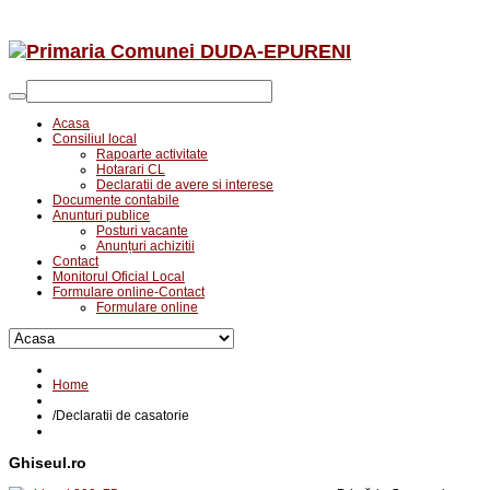
Acasa
Consiliul local
Rapoarte activitate
Hotarari CL
Declaratii de avere si interese
Documente contabile
Anunturi publice
Posturi vacante
Anunțuri achizitii
Contact
Monitorul Oficial Local
Formulare online-Contact
Formulare online
Home
/
Declaratii de casatorie
Ghiseul.ro