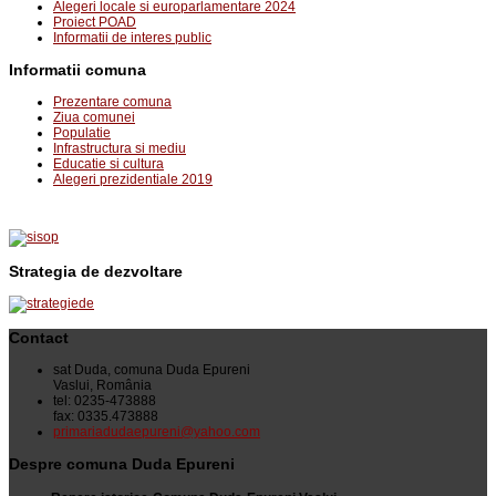
Alegeri locale si europarlamentare 2024
Proiect POAD
Informatii de interes public
Informatii comuna
Prezentare comuna
Ziua comunei
Populatie
Infrastructura si mediu
Educatie si cultura
Alegeri prezidentiale 2019
Strategia de dezvoltare
Contact
sat Duda, comuna Duda Epureni
Vaslui, România
tel: 0235-473888
fax: 0335.473888
primariadudaepureni@yahoo.com
Despre comuna Duda Epureni