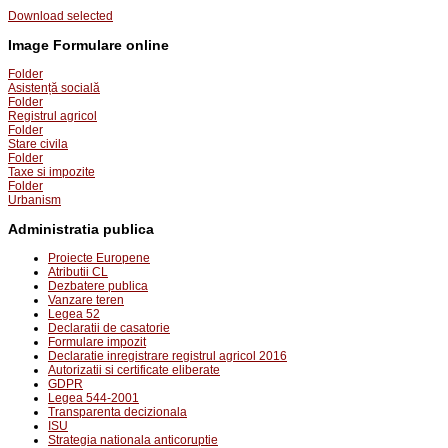
Download selected
Image
Formulare online
Folder
Asistență socială
Folder
Registrul agricol
Folder
Stare civila
Folder
Taxe si impozite
Folder
Urbanism
Administratia publica
Proiecte Europene
Atributii CL
Dezbatere publica
Vanzare teren
Legea 52
Declaratii de casatorie
Formulare impozit
Declaratie inregistrare registrul agricol 2016
Autorizatii si certificate eliberate
GDPR
Legea 544-2001
Transparenta decizionala
ISU
Strategia nationala anticoruptie