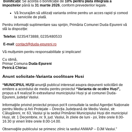
Bonificații:
Se acordă o bonificație de
10% pentru plata integrală a
impozitelor
până la
31 martie 2026
, conform prevederilor legale.
Vă încurajăm să utilizați varianta online pentru un acces rapid și comod
la serviciile de plată.
Pentru informații suplimentare sau sprijin, Primăria Comunei Duda-Epureni vă
stă la dispoziție:
Telefon
:
0235/473888, 0235/480533
E-mail
:
contact@duda-epureni.ro
Vă mulțumim pentru responsabilitate și implicare!
Cu stimă,
Primar Comuna
Duda-Epureni
Petrică Chiriac
Anunt solicitate-Varianta ocolitoare Husi
“
MUNICIPIUL HUȘI
anunţă publicul interesat asupra depunerii solicitării de
emitere a acordului de mediu pentru proiectul
“
Varianta de ocolire Huși
”,
propus a fi realizat în extravilanul municipiului Huși și al comunei Duda-
Epureni, județul Vaslui
.
Informaţiile privind proiectul propus pot fi consultate la sediul Agenției Naționale
pentru Mediu și Arii Protejate – Direcția Județeană de Mediu Vaslui, str.
Călugăreni, nr. 63, Vaslui şi la sediul Primăriei Municipiului Huși din
municipiul
Huși, str. 1 Decembrie, nr. 9, jud. Vaslui
, în zilele de luni - joi, între orele 8.00-
16.30 și vineri între orele 8.00-14.00.
Observaţiile publicului se primesc zilnic la sediul ANMAP – DJM Vaslui.
”