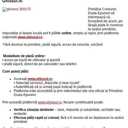
Ghiseul.ro
Primăria Comunei
Duda-Epureni vă
informează că,
începând de acum, pe
lângă plata în numerar
la sediul primăriei,
impozitele și taxele locale pot fi plătite
online
, simplu și rapid, prin platforma
națională
www.ghiseul.ro
.
Fără drumuri la primărie,
p
lată sigură, acces de oriunde, oricând
Modalitate de plată online:
• acces pe bază de utilizator și parolă
• plată sigură, direct de pe calculator sau telefon
Cum puteți plăti:
Accesați
www.ghiseul.ro
• Selectați serviciul „Impozite și taxe locale”
• Autentificați-vă și urmați pașii indicați în platformă
Platforma este accesibilă și prin intermediul site-ului oficial al Primăriei
Duda-Epureni:
Prin această platformă
www.ghiseul.ro
, fiecare contribuabil poate:
Verifica situația debitelor
– taxe, impozite și salubritate, achitate sau
restante;
Efectua plăți rapid și comod
, fără a fi nevoie să se deplaseze la sediul
primăriei