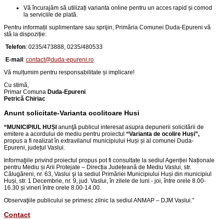
Vă încurajăm să utilizați varianta online pentru un acces rapid și comod
la serviciile de plată.
Pentru informații suplimentare sau sprijin, Primăria Comunei Duda-Epureni vă
stă la dispoziție:
Telefon
:
0235/473888, 0235/480533
E-mail
:
contact@duda-epureni.ro
Vă mulțumim pentru responsabilitate și implicare!
Cu stimă,
Primar Comuna
Duda-Epureni
Petrică Chiriac
Anunt solicitate-Varianta ocolitoare Husi
“
MUNICIPIUL HUȘI
anunţă publicul interesat asupra depunerii solicitării de
emitere a acordului de mediu pentru proiectul
“
Varianta de ocolire Huși
”,
propus a fi realizat în extravilanul municipiului Huși și al comunei Duda-
Epureni, județul Vaslui
.
Informaţiile privind proiectul propus pot fi consultate la sediul Agenției Naționale
pentru Mediu și Arii Protejate – Direcția Județeană de Mediu Vaslui, str.
Călugăreni, nr. 63, Vaslui şi la sediul Primăriei Municipiului Huși din
municipiul
Huși, str. 1 Decembrie, nr. 9, jud. Vaslui
, în zilele de luni - joi, între orele 8.00-
16.30 și vineri între orele 8.00-14.00.
Observaţiile publicului se primesc zilnic la sediul ANMAP – DJM Vaslui.
”
Contact