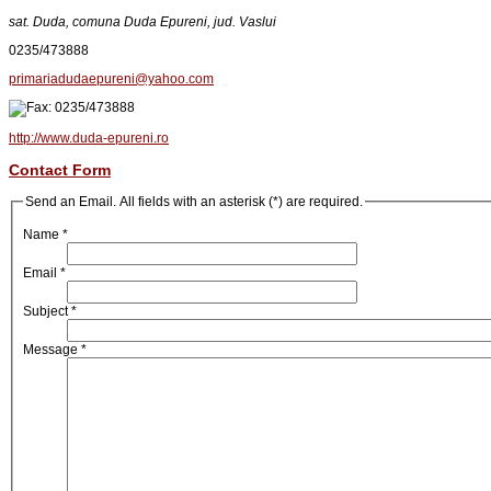
sat. Duda, comuna Duda Epureni, jud. Vaslui
0235/473888
primariadudaepureni@yahoo.com
0235/473888
http://www.duda-epureni.ro
Contact Form
Send an Email. All fields with an asterisk (*) are required.
Name
*
Email
*
Subject
*
Message
*