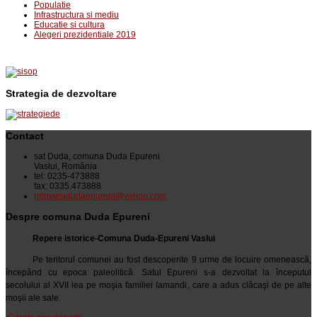
Populatie
Infrastructura si mediu
Educatie si cultura
Alegeri prezidentiale 2019
Strategia de dezvoltare
Contact
sat Duda, comuna Duda Epureni
Vaslui, România
tel: 0235-473888
fax: 0335.473888
primariadudaepureni@yahoo.com
Despre comuna Duda Epureni
Repere istorice-Comuna Duda-Epureni Vaslui
Pe teritorul comunei au fost descoperite 9 urme de locuire omenească,
începând cu epoca paleolitică. Satul Epureni s-a dezvoltat la începutul
secolului al XVII lea pe moşia familiei Iamandi, care a adus clăcaşi de pe alte
moşii ale sale.