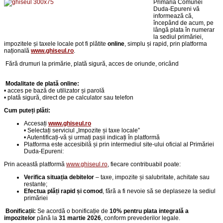
Primăria Comunei
Duda-Epureni vă
informează că,
începând de acum, pe
lângă plata în numerar
la sediul primăriei,
impozitele și taxele locale pot fi plătite
online
, simplu și rapid, prin platforma
națională
www.ghiseul.ro
.
Fără drumuri la primărie,
p
lată sigură, acces de oriunde, oricând
Modalitate de plată online:
• acces pe bază de utilizator și parolă
• plată sigură, direct de pe calculator sau telefon
Cum puteți plăti:
Accesați
www.ghiseul.ro
• Selectați serviciul „Impozite și taxe locale”
• Autentificați-vă și urmați pașii indicați în platformă
Platforma este accesibilă și prin intermediul site-ului oficial al Primăriei
Duda-Epureni:
Prin această platformă
www.ghiseul.ro
, fiecare contribuabil poate:
Verifica situația debitelor
– taxe, impozite și salubritate, achitate sau
restante;
Efectua plăți rapid și comod
, fără a fi nevoie să se deplaseze la sediul
primăriei
Bonificații:
Se acordă o bonificație de
10% pentru plata integrală a
impozitelor
până la
31 martie 2026
, conform prevederilor legale.