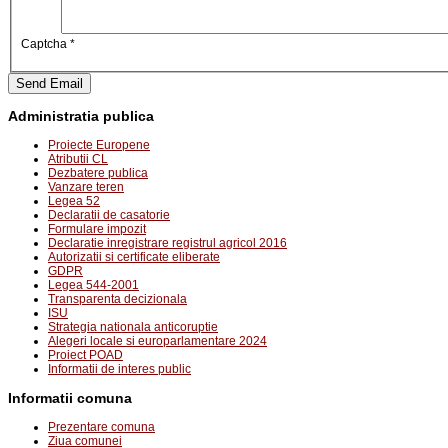
Captcha
*
Send Email
Administratia publica
Proiecte Europene
Atributii CL
Dezbatere publica
Vanzare teren
Legea 52
Declaratii de casatorie
Formulare impozit
Declaratie inregistrare registrul agricol 2016
Autorizatii si certificate eliberate
GDPR
Legea 544-2001
Transparenta decizionala
ISU
Strategia nationala anticoruptie
Alegeri locale si europarlamentare 2024
Proiect POAD
Informatii de interes public
Informatii comuna
Prezentare comuna
Ziua comunei