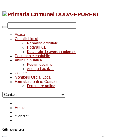
Acasa
Consiliul local
Rapoarte activitate
Hotarari CL
Declaratii de avere si interese
Documente contabile
Anunturi publice
Posturi vacante
Anunțuri achizitii
Contact
Monitorul Oficial Local
Formulare online-Contact
Formulare online
Home
/
Contact
Ghiseul.ro