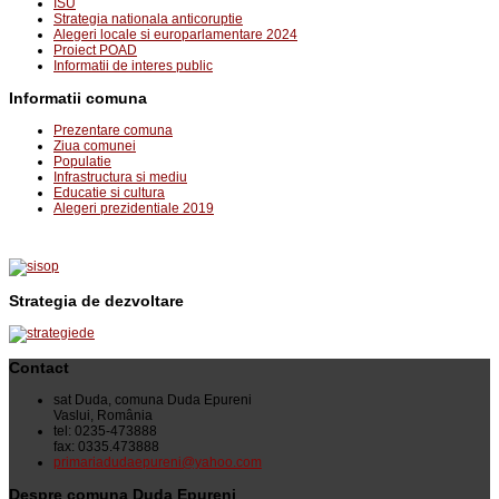
ISU
Strategia nationala anticoruptie
Alegeri locale si europarlamentare 2024
Proiect POAD
Informatii de interes public
Informatii comuna
Prezentare comuna
Ziua comunei
Populatie
Infrastructura si mediu
Educatie si cultura
Alegeri prezidentiale 2019
Strategia de dezvoltare
Contact
sat Duda, comuna Duda Epureni
Vaslui, România
tel: 0235-473888
fax: 0335.473888
primariadudaepureni@yahoo.com
Despre comuna Duda Epureni