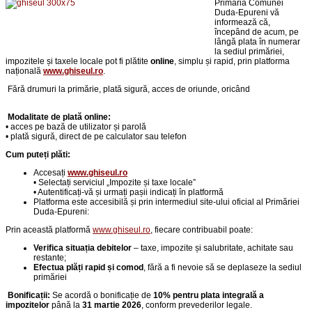
Primăria Comunei
Duda-Epureni vă
informează că,
începând de acum, pe
lângă plata în numerar
la sediul primăriei,
impozitele și taxele locale pot fi plătite
online
, simplu și rapid, prin platforma
națională
www.ghiseul.ro
.
Fără drumuri la primărie,
p
lată sigură, acces de oriunde, oricând
Modalitate de plată online:
• acces pe bază de utilizator și parolă
• plată sigură, direct de pe calculator sau telefon
Cum puteți plăti:
Accesați
www.ghiseul.ro
• Selectați serviciul „Impozite și taxe locale”
• Autentificați-vă și urmați pașii indicați în platformă
Platforma este accesibilă și prin intermediul site-ului oficial al Primăriei
Duda-Epureni:
Prin această platformă
www.ghiseul.ro
, fiecare contribuabil poate:
Verifica situația debitelor
– taxe, impozite și salubritate, achitate sau
restante;
Efectua plăți rapid și comod
, fără a fi nevoie să se deplaseze la sediul
primăriei
Bonificații:
Se acordă o bonificație de
10% pentru plata integrală a
impozitelor
până la
31 martie 2026
, conform prevederilor legale.