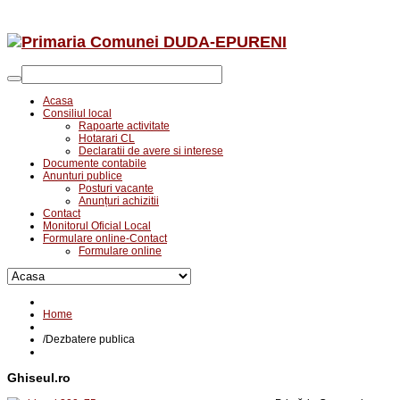
Acasa
Consiliul local
Rapoarte activitate
Hotarari CL
Declaratii de avere si interese
Documente contabile
Anunturi publice
Posturi vacante
Anunțuri achizitii
Contact
Monitorul Oficial Local
Formulare online-Contact
Formulare online
Home
/
Dezbatere publica
Ghiseul.ro