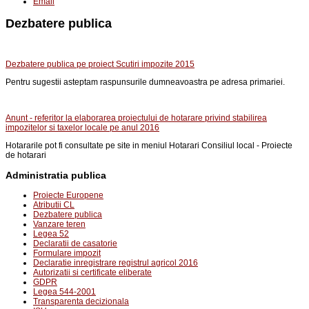
Email
Dezbatere publica
Dezbatere publica pe proiect Scutiri impozite 2015
Pentru sugestii asteptam raspunsurile dumneavoastra pe adresa primariei.
Anunt - referitor la elaborarea proiectului de hotarare privind stabilirea
impozitelor si taxelor locale pe anul 2016
Hotararile pot fi consultate pe site in meniul Hotarari Consiliul local - Proiecte
de hotarari
Administratia publica
Proiecte Europene
Atributii CL
Dezbatere publica
Vanzare teren
Legea 52
Declaratii de casatorie
Formulare impozit
Declaratie inregistrare registrul agricol 2016
Autorizatii si certificate eliberate
GDPR
Legea 544-2001
Transparenta decizionala