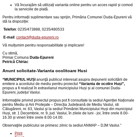
Vă încurajăm să utilizați varianta online pentru un acces rapid și comod
la serviciile de plată.
Pentru informații suplimentare sau sprijin, Primăria Comunei Duda-Epureni vă
stă la dispoziție:
Telefon
:
0235/473888, 0235/480533
E-mail
:
contact@duda-epureni.ro
Vă mulțumim pentru responsabilitate și implicare!
Cu stimă,
Primar Comuna
Duda-Epureni
Petrică Chiriac
Anunt solicitate-Varianta ocolitoare Husi
“
MUNICIPIUL HUȘI
anunţă publicul interesat asupra depunerii solicitării de
emitere a acordului de mediu pentru proiectul
“
Varianta de ocolire Huși
”,
propus a fi realizat în extravilanul municipiului Huși și al comunei Duda-
Epureni, județul Vaslui
.
Informaţiile privind proiectul propus pot fi consultate la sediul Agenției Naționale
pentru Mediu și Arii Protejate – Direcția Județeană de Mediu Vaslui, str.
Călugăreni, nr. 63, Vaslui şi la sediul Primăriei Municipiului Huși din
municipiul
Huși, str. 1 Decembrie, nr. 9, jud. Vaslui
, în zilele de luni - joi, între orele 8.00-
16.30 și vineri între orele 8.00-14.00.
Observaţiile publicului se primesc zilnic la sediul ANMAP – DJM Vaslui.
”
Print