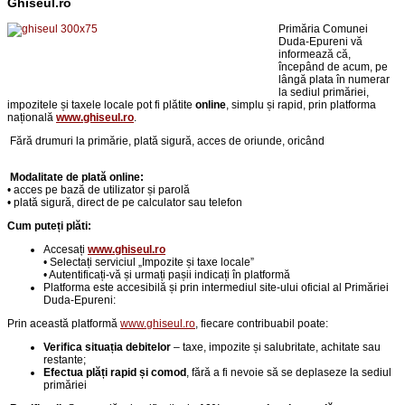
Ghiseul.ro
Primăria Comunei
Duda-Epureni vă
informează că,
începând de acum, pe
lângă plata în numerar
la sediul primăriei,
impozitele și taxele locale pot fi plătite
online
, simplu și rapid, prin platforma
națională
www.ghiseul.ro
.
Fără drumuri la primărie,
p
lată sigură, acces de oriunde, oricând
Modalitate de plată online:
• acces pe bază de utilizator și parolă
• plată sigură, direct de pe calculator sau telefon
Cum puteți plăti:
Accesați
www.ghiseul.ro
• Selectați serviciul „Impozite și taxe locale”
• Autentificați-vă și urmați pașii indicați în platformă
Platforma este accesibilă și prin intermediul site-ului oficial al Primăriei
Duda-Epureni:
Prin această platformă
www.ghiseul.ro
, fiecare contribuabil poate:
Verifica situația debitelor
– taxe, impozite și salubritate, achitate sau
restante;
Efectua plăți rapid și comod
, fără a fi nevoie să se deplaseze la sediul
primăriei