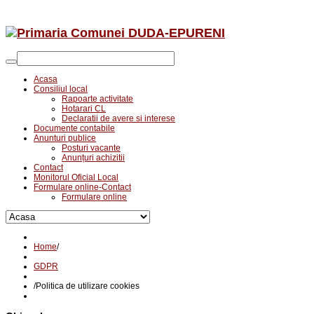
Acasa
Consiliul local
Rapoarte activitate
Hotarari CL
Declaratii de avere si interese
Documente contabile
Anunturi publice
Posturi vacante
Anunțuri achizitii
Contact
Monitorul Oficial Local
Formulare online-Contact
Formulare online
Home
/
GDPR
/
Politica de utilizare cookies