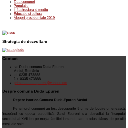
Ziua comunei
Populatie
Infrastructura si mediu
Educatie si cultura
Alegeri prezidentiale 2019
Strategia de dezvoltare
Contact
sat Duda, comuna Duda Epureni
Vaslui, România
tel: 0235-473888
fax: 0335.473888
primariadudaepureni@yahoo.com
Despre comuna Duda Epureni
Repere istorice-Comuna Duda-Epureni Vaslui
Pe teritorul comunei au fost descoperite 9 urme de locuire omenească,
începând cu epoca paleolitică. Satul Epureni s-a dezvoltat la începutul
secolului al XVII lea pe moşia familiei Iamandi, care a adus clăcaşi de pe alte
moşii ale sale.