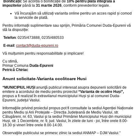
Bonificații:
Se acordă o bonificație de
10% pentru plata integrală a
impozitelor
până la
31 martie 2026
, conform prevederilor legale.
Vă încurajăm să utilizați varianta online pentru un acces rapid și comod
la serviciile de plată.
Pentru informații suplimentare sau sprijin, Primăria Comunei Duda-Epureni vă
stă la dispoziție:
Telefon
:
0235/473888, 0235/480533
E-mail
:
contact@duda-epureni.ro
Vă mulțumim pentru responsabilitate și implicare!
Cu stimă,
Primar Comuna
Duda-Epureni
Petrică Chiriac
Anunt solicitate-Varianta ocolitoare Husi
“
MUNICIPIUL HUȘI
anunţă publicul interesat asupra depunerii solicitării de
emitere a acordului de mediu pentru proiectul
“
Varianta de ocolire Huși
”,
propus a fi realizat în extravilanul municipiului Huși și al comunei Duda-
Epureni, județul Vaslui
.
Informaţiile privind proiectul propus pot fi consultate la sediul Agenției Naționale
pentru Mediu și Arii Protejate – Direcția Județeană de Mediu Vaslui, str.
Călugăreni, nr. 63, Vaslui şi la sediul Primăriei Municipiului Huși din
municipiul
Huși, str. 1 Decembrie, nr. 9, jud. Vaslui
, în zilele de luni - joi, între orele 8.00-
16.30 și vineri între orele 8.00-14.00.
Observaţiile publicului se primesc zilnic la sediul ANMAP – DJM Vaslui.
”