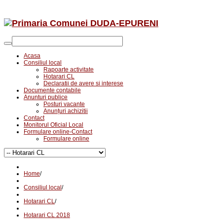
Acasa
Consiliul local
Rapoarte activitate
Hotarari CL
Declaratii de avere si interese
Documente contabile
Anunturi publice
Posturi vacante
Anunțuri achizitii
Contact
Monitorul Oficial Local
Formulare online-Contact
Formulare online
Home
/
Consiliul local
/
Hotarari CL
/
Hotarari CL 2018