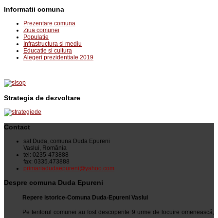
Informatii comuna
Prezentare comuna
Ziua comunei
Populatie
Infrastructura si mediu
Educatie si cultura
Alegeri prezidentiale 2019
Strategia de dezvoltare
Contact
sat Duda, comuna Duda Epureni
Vaslui, România
tel: 0235-473888
fax: 0335.473888
primariadudaepureni@yahoo.com
Despre comuna Duda Epureni
Repere istorice-Comuna Duda-Epureni Vaslui
Pe teritorul comunei au fost descoperite 9 urme de locuire omenească,