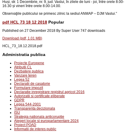
Huși, str. 1 Decembrie, nr. 9, jud. Vaslui
, în zilele de luni - joi, între orele 8.00-
16.30 și vineri între orele 8.00-14.00.
Observaţiile publicului se primesc zilnic la sediul ANMAP – DJM Vaslui.
”
pdf
HCL 73 18 12 2018
Popular
Published on 27 December 2018
By
Super User
747 downloads
Download
(
pdf,
1.01 MB
)
HCL_73_18.12.2018.pdf
Administratia publica
Proiecte Europene
Atributii CL
Dezbatere publica
Vanzare teren
Legea 52
Declaratii de casatorie
Formulare impozit
Declaratie inregistrare registrul agricol 2016
Autorizatii si certificate eliberate
GDPR
Legea 544-2001
Transparenta decizionala
ISU
Strategia nationala anticoruptie
Alegeri locale si europarlamentare 2024
Proiect POAD
Informatii de interes public