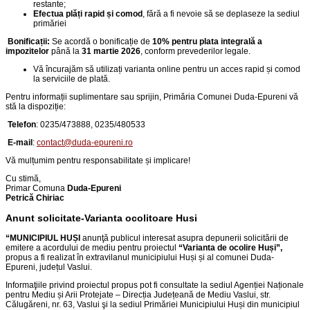
restante;
Efectua plăți rapid și comod
, fără a fi nevoie să se deplaseze la sediul
primăriei
Bonificații:
Se acordă o bonificație de
10% pentru plata integrală a
impozitelor
până la
31 martie 2026
, conform prevederilor legale.
Vă încurajăm să utilizați varianta online pentru un acces rapid și comod
la serviciile de plată.
Pentru informații suplimentare sau sprijin, Primăria Comunei Duda-Epureni vă
stă la dispoziție:
Telefon
:
0235/473888, 0235/480533
E-mail
:
contact@duda-epureni.ro
Vă mulțumim pentru responsabilitate și implicare!
Cu stimă,
Primar Comuna
Duda-Epureni
Petrică Chiriac
Anunt solicitate-Varianta ocolitoare Husi
“
MUNICIPIUL HUȘI
anunţă publicul interesat asupra depunerii solicitării de
emitere a acordului de mediu pentru proiectul
“
Varianta de ocolire Huși
”,
propus a fi realizat în extravilanul municipiului Huși și al comunei Duda-
Epureni, județul Vaslui
.
Informaţiile privind proiectul propus pot fi consultate la sediul Agenției Naționale
pentru Mediu și Arii Protejate – Direcția Județeană de Mediu Vaslui, str.
Călugăreni, nr. 63, Vaslui şi la sediul Primăriei Municipiului Huși din
municipiul