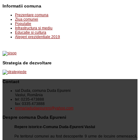
Informatii comuna
Prezentare comuna
Ziua comunei
Populatie
Infrastructura si mediu
Educatie si cultura
Alegeri prezidentiale 2019
Strategia de dezvoltare
Contact
sat Duda, comuna Duda Epureni
Vaslui, România
tel: 0235-473888
fax: 0335.473888
primariadudaepureni@yahoo.com
Despre comuna Duda Epureni
Repere istorice-Comuna Duda-Epureni Vaslui
Pe teritorul comunei au fost descoperite 9 urme de locuire omenească,