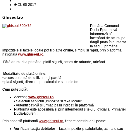
/
HCL 65 2017
Ghiseul.ro
Primăria Comunei
Duda-Epureni vă
informează că,
începând de acum, pe
lângă plata în numerar
la sediul primăriei,
impozitele și taxele locale pot fi plătite
online
, simplu și rapid, prin platforma
națională
www.ghiseul.ro
.
Fără drumuri la primărie,
p
lată sigură, acces de oriunde, oricând
Modalitate de plată online:
• acces pe bază de utilizator și parolă
• plată sigură, direct de pe calculator sau telefon
Cum puteți plăti:
Accesați
www.ghiseul.ro
• Selectați serviciul „Impozite și taxe locale”
• Autentificați-vă și urmați pașii indicați în platformă
Platforma este accesibilă și prin intermediul site-ului oficial al Primăriei
Duda-Epureni:
Prin această platformă
www.ghiseul.ro
, fiecare contribuabil poate:
Verifica situația debitelor
– taxe, impozite și salubritate, achitate sau