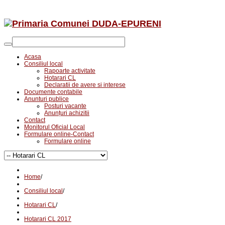
Acasa
Consiliul local
Rapoarte activitate
Hotarari CL
Declaratii de avere si interese
Documente contabile
Anunturi publice
Posturi vacante
Anunțuri achizitii
Contact
Monitorul Oficial Local
Formulare online-Contact
Formulare online
Home
/
Consiliul local
/
Hotarari CL
/
Hotarari CL 2017