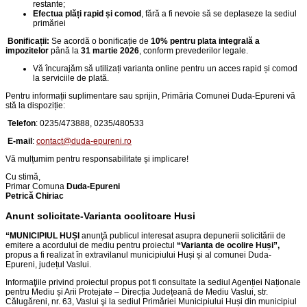
restante;
Efectua plăți rapid și comod
, fără a fi nevoie să se deplaseze la sediul
primăriei
Bonificații:
Se acordă o bonificație de
10% pentru plata integrală a
impozitelor
până la
31 martie 2026
, conform prevederilor legale.
Vă încurajăm să utilizați varianta online pentru un acces rapid și comod
la serviciile de plată.
Pentru informații suplimentare sau sprijin, Primăria Comunei Duda-Epureni vă
stă la dispoziție:
Telefon
:
0235/473888, 0235/480533
E-mail
:
contact@duda-epureni.ro
Vă mulțumim pentru responsabilitate și implicare!
Cu stimă,
Primar Comuna
Duda-Epureni
Petrică Chiriac
Anunt solicitate-Varianta ocolitoare Husi
“
MUNICIPIUL HUȘI
anunţă publicul interesat asupra depunerii solicitării de
emitere a acordului de mediu pentru proiectul
“
Varianta de ocolire Huși
”,
propus a fi realizat în extravilanul municipiului Huși și al comunei Duda-
Epureni, județul Vaslui
.
Informaţiile privind proiectul propus pot fi consultate la sediul Agenției Naționale
pentru Mediu și Arii Protejate – Direcția Județeană de Mediu Vaslui, str.
Călugăreni, nr. 63, Vaslui şi la sediul Primăriei Municipiului Huși din
municipiul