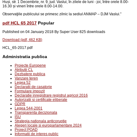
Huși, str. 1 Decembrie, nr. 9, jud. Vaslui
, în zilele de luni - joi, între orele 8.00-
16.30 și vineri între orele 8.00-14.00.
Observaţiile publicului se primesc zilnic la sediul ANMAP – DJM Vaslui.
”
pdf
HCL 65 2017
Popular
Published on 04 January 2018
By
Super User
825 downloads
Download
(
pdf,
462 KB
)
HCL_65-2017.pdf
Administratia publica
Proiecte Europene
Atributii CL
Dezbatere publica
Vanzare teren
Legea 52
Declaratii de casatorie
Formulare impozit
Declaratie inregistrare registrul agricol 2016
Autorizatii si certificate eliberate
GDPR
Legea 544-2001
Transparenta decizionala
ISU
Strategia nationala anticoruptie
Alegeri locale si europarlamentare 2024
Proiect POAD
Informatii de interes public