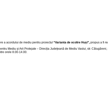
tere a acordului de mediu pentru proiectul
“
Varianta de ocolire Huși
”,
propus a fi re
pentru Mediu și Arii Protejate – Direcția Județeană de Mediu Vaslui, str. Călugăreni, 
 între orele 8.00-14.00.