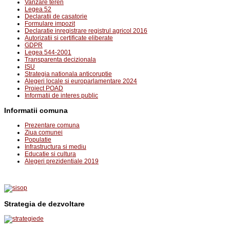
Vanzare teren
Legea 52
Declaratii de casatorie
Formulare impozit
Declaratie inregistrare registrul agricol 2016
Autorizatii si certificate eliberate
GDPR
Legea 544-2001
Transparenta decizionala
ISU
Strategia nationala anticoruptie
Alegeri locale si europarlamentare 2024
Proiect POAD
Informatii de interes public
Informatii comuna
Prezentare comuna
Ziua comunei
Populatie
Infrastructura si mediu
Educatie si cultura
Alegeri prezidentiale 2019
Strategia de dezvoltare