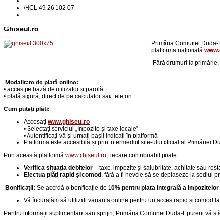
/
HCL 49 26 102 07
Ghiseul.ro
Primăria Comunei Duda-Epu
platforma națională
www.g
Fără drumuri la primărie,
Modalitate de plată online:
• acces pe bază de utilizator și parolă
• plată sigură, direct de pe calculator sau telefon
Cum puteți plăti:
Accesați
www.ghiseul.ro
• Selectați serviciul „Impozite și taxe locale”
• Autentificați-vă și urmați pașii indicați în platformă
Platforma este accesibilă și prin intermediul site-ului oficial al Primăriei 
Prin această platformă
www.ghiseul.ro
, fiecare contribuabil poate:
Verifica situația debitelor
– taxe, impozite și salubritate, achitate sau rest
Efectua plăți rapid și comod
, fără a fi nevoie să se deplaseze la sediul pr
Bonificații:
Se acordă o bonificație de
10% pentru plata integrală a impozitelor
Vă încurajăm să utilizați varianta online pentru un acces rapid și comod la 
Pentru informații suplimentare sau sprijin, Primăria Comunei Duda-Epureni vă stă 