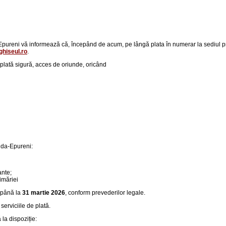
reni vă informează că, începând de acum, pe lângă plata în numerar la sediul primăr
hiseul.ro
.
p
lată sigură, acces de oriunde, oricând
Duda-Epureni:
ante;
imăriei
până la
31 martie 2026
, conform prevederilor legale.
serviciile de plată.
la dispoziție: