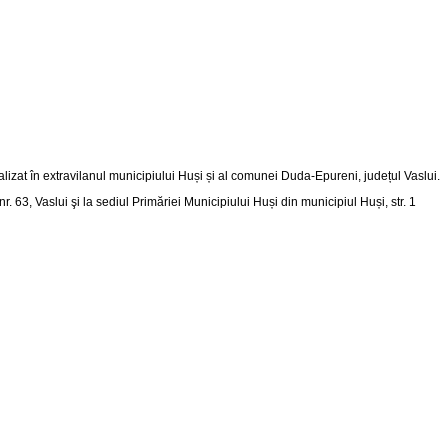
alizat în extravilanul municipiului Huși și al comunei Duda-Epureni, județul Vaslui
.
nr. 63, Vaslui şi la sediul Primăriei Municipiului Huși din
municipiul Huși, str. 1