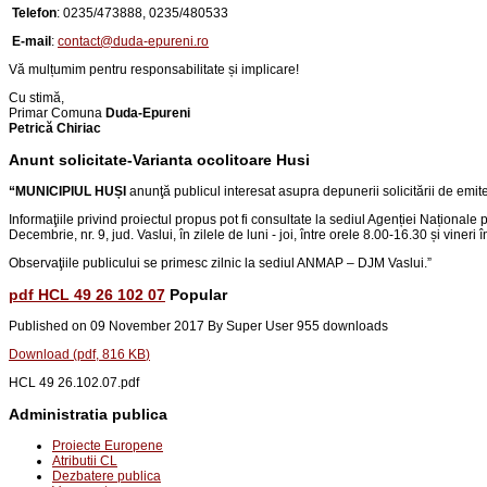
Telefon
:
0235/473888, 0235/480533
E-mail
:
contact@duda-epureni.ro
Vă mulțumim pentru responsabilitate și implicare!
Cu stimă,
Primar Comuna
Duda-Epureni
Petrică Chiriac
Anunt solicitate-Varianta ocolitoare Husi
“
MUNICIPIUL HUȘI
anunţă publicul interesat asupra depunerii solicitării de emi
Informaţiile privind proiectul propus pot fi consultate la sediul Agenției Naționale 
Decembrie, nr. 9, jud. Vaslui
, în zilele de luni - joi, între orele 8.00-16.30 și vineri
Observaţiile publicului se primesc zilnic la sediul ANMAP – DJM Vaslui.
”
pdf
HCL 49 26 102 07
Popular
Published on 09 November 2017
By
Super User
955 downloads
Download
(
pdf,
816 KB
)
HCL 49 26.102.07.pdf
Administratia publica
Proiecte Europene
Atributii CL
Dezbatere publica