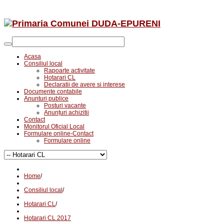
Acasa
Consiliul local
Rapoarte activitate
Hotarari CL
Declaratii de avere si interese
Documente contabile
Anunturi publice
Posturi vacante
Anunțuri achizitii
Contact
Monitorul Oficial Local
Formulare online-Contact
Formulare online
Home
/
Consiliul local
/
Hotarari CL
/
Hotarari CL 2017