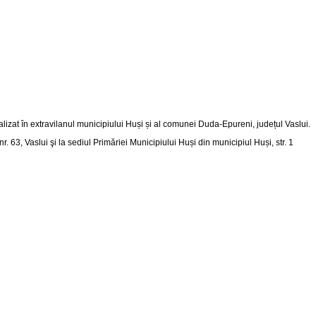
alizat în extravilanul municipiului Huși și al comunei Duda-Epureni, județul Vaslui
.
nr. 63, Vaslui şi la sediul Primăriei Municipiului Huși din
municipiul Huși, str. 1