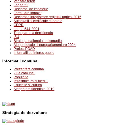
Vanzare teren
Legea 52
Declaratii de casatorie
Formulare impozit
Declaratie inregistrare registrul agricol 2016
Autorizatii si certificate eliberate
GDPR
Legea 544-2001
Transparenta decizionala
ISU
Strategia nationala anticoruptie
Alegeri locale si europarlamentare 2024
Proiect POAD
Informatii de interes public
Informatii comuna
Prezentare comuna
Ziua comunei
Populatie
Infrastructura si mediu
Educatie si cultura
Alegeri prezidentiale 2019
Strategia de dezvoltare