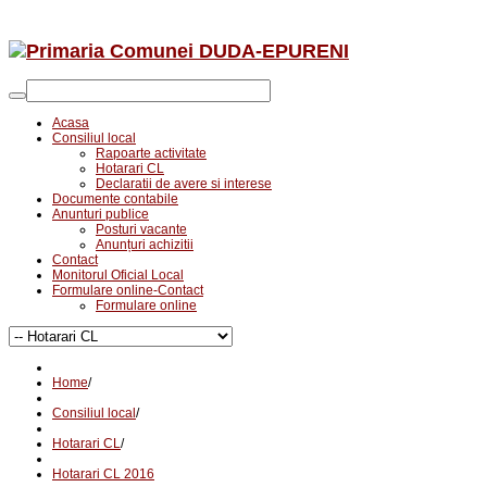
Acasa
Consiliul local
Rapoarte activitate
Hotarari CL
Declaratii de avere si interese
Documente contabile
Anunturi publice
Posturi vacante
Anunțuri achizitii
Contact
Monitorul Oficial Local
Formulare online-Contact
Formulare online
Home
/
Consiliul local
/
Hotarari CL
/
Hotarari CL 2016