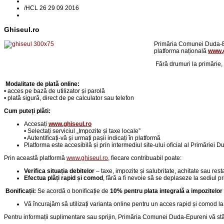
/
HCL 26 29 09 2016
Ghiseul.ro
Primăria Comunei Duda-Epu
platforma națională
www.g
Fără drumuri la primărie,
Modalitate de plată online:
• acces pe bază de utilizator și parolă
• plată sigură, direct de pe calculator sau telefon
Cum puteți plăti:
Accesați
www.ghiseul.ro
• Selectați serviciul „Impozite și taxe locale”
• Autentificați-vă și urmați pașii indicați în platformă
Platforma este accesibilă și prin intermediul site-ului oficial al Primăriei 
Prin această platformă
www.ghiseul.ro
, fiecare contribuabil poate:
Verifica situația debitelor
– taxe, impozite și salubritate, achitate sau rest
Efectua plăți rapid și comod
, fără a fi nevoie să se deplaseze la sediul pr
Bonificații:
Se acordă o bonificație de
10% pentru plata integrală a impozitelor
Vă încurajăm să utilizați varianta online pentru un acces rapid și comod la 
Pentru informații suplimentare sau sprijin, Primăria Comunei Duda-Epureni vă stă 