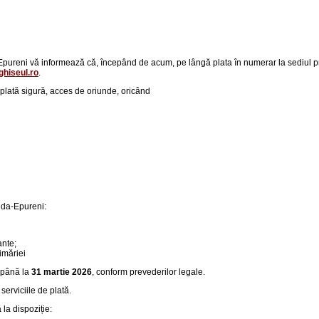
reni vă informează că, începând de acum, pe lângă plata în numerar la sediul primăr
hiseul.ro
.
p
lată sigură, acces de oriunde, oricând
Duda-Epureni:
ante;
imăriei
până la
31 martie 2026
, conform prevederilor legale.
serviciile de plată.
la dispoziție: