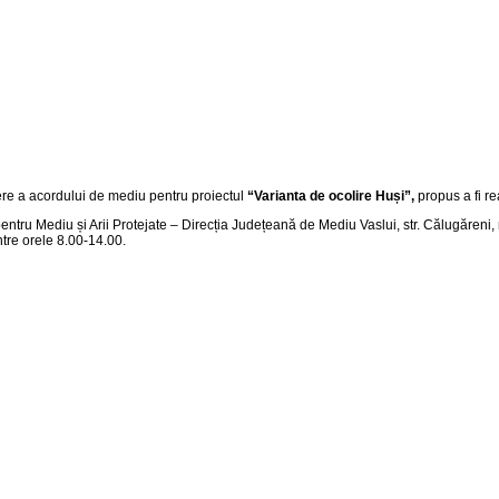
tere a acordului de mediu pentru proiectul
“
Varianta de ocolire Huși
”,
propus a fi re
pentru Mediu și Arii Protejate – Direcția Județeană de Mediu Vaslui, str. Călugăreni, 
 între orele 8.00-14.00.