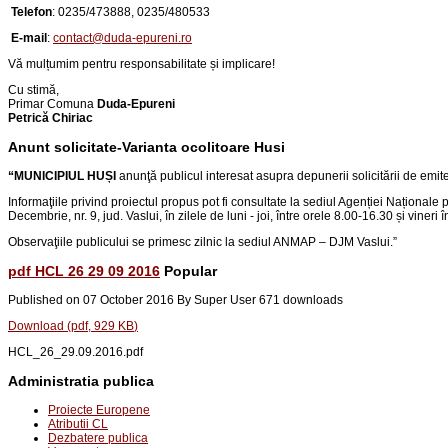
Telefon
:
0235/473888, 0235/480533
E-mail
:
contact@duda-epureni.ro
Vă mulțumim pentru responsabilitate și implicare!
Cu stimă,
Primar Comuna
Duda-Epureni
Petrică Chiriac
Anunt solicitate-Varianta ocolitoare Husi
“
MUNICIPIUL HUȘI
anunţă publicul interesat asupra depunerii solicitării de emi
Informaţiile privind proiectul propus pot fi consultate la sediul Agenției Naționale 
Decembrie, nr. 9, jud. Vaslui
, în zilele de luni - joi, între orele 8.00-16.30 și vineri
Observaţiile publicului se primesc zilnic la sediul ANMAP – DJM Vaslui.
”
pdf
HCL 26 29 09 2016
Popular
Published on 07 October 2016
By
Super User
671 downloads
Download
(
pdf,
929 KB
)
HCL_26_29.09.2016.pdf
Administratia publica
Proiecte Europene
Atributii CL
Dezbatere publica