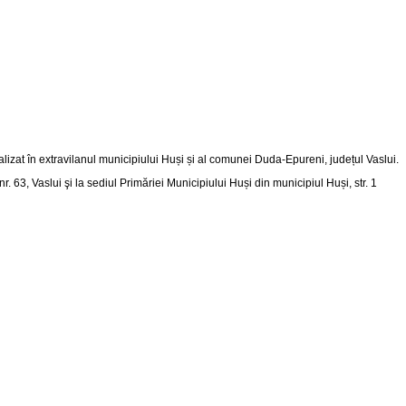
alizat în extravilanul municipiului Huși și al comunei Duda-Epureni, județul Vaslui
.
nr. 63, Vaslui şi la sediul Primăriei Municipiului Huși din
municipiul Huși, str. 1