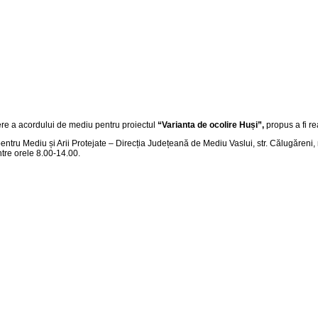
tere a acordului de mediu pentru proiectul
“
Varianta de ocolire Huși
”,
propus a fi re
pentru Mediu și Arii Protejate – Direcția Județeană de Mediu Vaslui, str. Călugăreni, 
 între orele 8.00-14.00.