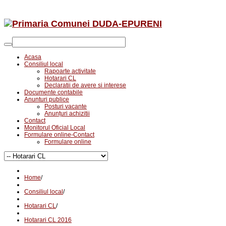
Acasa
Consiliul local
Rapoarte activitate
Hotarari CL
Declaratii de avere si interese
Documente contabile
Anunturi publice
Posturi vacante
Anunțuri achizitii
Contact
Monitorul Oficial Local
Formulare online-Contact
Formulare online
Home
/
Consiliul local
/
Hotarari CL
/
Hotarari CL 2016