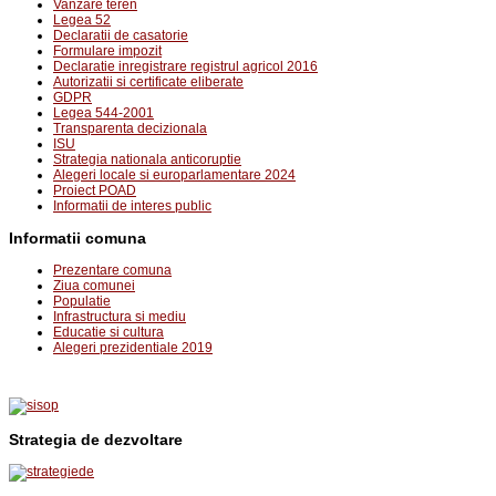
Vanzare teren
Legea 52
Declaratii de casatorie
Formulare impozit
Declaratie inregistrare registrul agricol 2016
Autorizatii si certificate eliberate
GDPR
Legea 544-2001
Transparenta decizionala
ISU
Strategia nationala anticoruptie
Alegeri locale si europarlamentare 2024
Proiect POAD
Informatii de interes public
Informatii comuna
Prezentare comuna
Ziua comunei
Populatie
Infrastructura si mediu
Educatie si cultura
Alegeri prezidentiale 2019
Strategia de dezvoltare