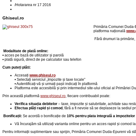
/
Hotararea nr 17 2016
Ghiseul.ro
Primăria Comunei Duda-Epu
platforma națională
www.g
Fără drumuri la primărie,
Modalitate de plată online:
• acces pe bază de utilizator și parolă
• plată sigură, direct de pe calculator sau telefon
Cum puteți plăti:
Accesați
www.ghiseul.ro
• Selectați serviciul „Impozite și taxe locale”
• Autentificați-vă și urmați pașii indicați în platformă
Platforma este accesibilă și prin intermediul site-ului oficial al Primăriei 
Prin această platformă
www.ghiseul.ro
, fiecare contribuabil poate:
Verifica situația debitelor
– taxe, impozite și salubritate, achitate sau rest
Efectua plăți rapid și comod
, fără a fi nevoie să se deplaseze la sediul pr
Bonificații:
Se acordă o bonificație de
10% pentru plata integrală a impozitelor
Vă încurajăm să utilizați varianta online pentru un acces rapid și comod la 
Pentru informații suplimentare sau sprijin, Primăria Comunei Duda-Epureni vă stă 