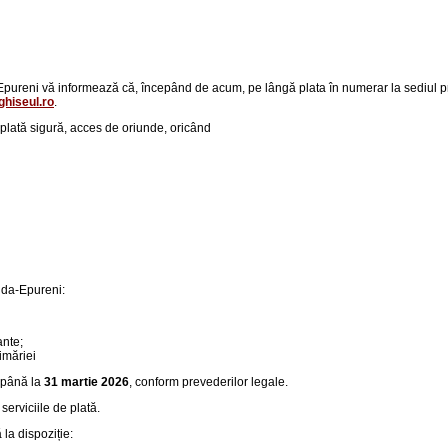
reni vă informează că, începând de acum, pe lângă plata în numerar la sediul primăr
hiseul.ro
.
p
lată sigură, acces de oriunde, oricând
Duda-Epureni:
ante;
imăriei
până la
31 martie 2026
, conform prevederilor legale.
serviciile de plată.
la dispoziție: