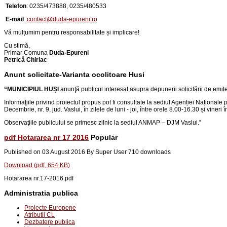
Telefon
:
0235/473888, 0235/480533
E-mail
:
contact@duda-epureni.ro
Vă mulțumim pentru responsabilitate și implicare!
Cu stimă,
Primar Comuna
Duda-Epureni
Petrică Chiriac
Anunt solicitate-Varianta ocolitoare Husi
“
MUNICIPIUL HUȘI
anunţă publicul interesat asupra depunerii solicitării de emi
Informaţiile privind proiectul propus pot fi consultate la sediul Agenției Naționale 
Decembrie, nr. 9, jud. Vaslui
, în zilele de luni - joi, între orele 8.00-16.30 și vineri
Observaţiile publicului se primesc zilnic la sediul ANMAP – DJM Vaslui.
”
pdf
Hotararea nr 17 2016
Popular
Published on 03 August 2016
By
Super User
710 downloads
Download
(
pdf,
654 KB
)
Hotararea nr.17-2016.pdf
Administratia publica
Proiecte Europene
Atributii CL
Dezbatere publica