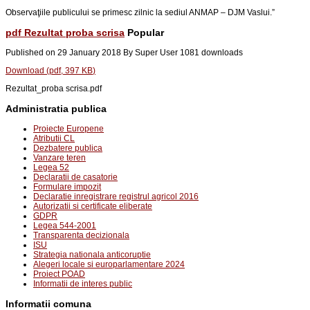
Observaţiile publicului se primesc zilnic la sediul ANMAP – DJM Vaslui.
”
pdf
Rezultat proba scrisa
Popular
Published on 29 January 2018
By
Super User
1081 downloads
Download
(
pdf,
397 KB
)
Rezultat_proba scrisa.pdf
Administratia publica
Proiecte Europene
Atributii CL
Dezbatere publica
Vanzare teren
Legea 52
Declaratii de casatorie
Formulare impozit
Declaratie inregistrare registrul agricol 2016
Autorizatii si certificate eliberate
GDPR
Legea 544-2001
Transparenta decizionala
ISU
Strategia nationala anticoruptie
Alegeri locale si europarlamentare 2024
Proiect POAD
Informatii de interes public
Informatii comuna