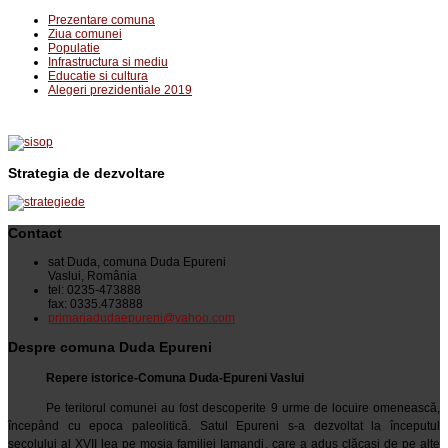
Prezentare comuna
Ziua comunei
Populatie
Infrastructura si mediu
Educatie si cultura
Alegeri prezidentiale 2019
Strategia de dezvoltare
Contact
sat Duda, comuna Duda Epureni
Vaslui, România
tel: 0235-473888
fax: 0335.473888
primariadudaepureni@yahoo.com
Despre comuna Duda Epureni
Repere istorice-Comuna Duda-Epureni Vaslui
Pe teritorul comunei au fost descoperite 9 urme de locuire omenească,
începând cu epoca paleolitică. Satul Epureni s-a dezvoltat la începutul
secolului al XVII lea pe moşia familiei Iamandi, care a adus clăcaşi de pe alte