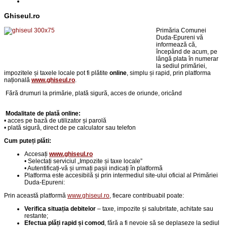
Ghiseul.ro
Primăria Comunei
Duda-Epureni vă
informează că,
începând de acum, pe
lângă plata în numerar
la sediul primăriei,
impozitele și taxele locale pot fi plătite
online
, simplu și rapid, prin platforma
națională
www.ghiseul.ro
.
Fără drumuri la primărie,
p
lată sigură, acces de oriunde, oricând
Modalitate de plată online:
• acces pe bază de utilizator și parolă
• plată sigură, direct de pe calculator sau telefon
Cum puteți plăti:
Accesați
www.ghiseul.ro
• Selectați serviciul „Impozite și taxe locale”
• Autentificați-vă și urmați pașii indicați în platformă
Platforma este accesibilă și prin intermediul site-ului oficial al Primăriei
Duda-Epureni:
Prin această platformă
www.ghiseul.ro
, fiecare contribuabil poate:
Verifica situația debitelor
– taxe, impozite și salubritate, achitate sau
restante;
Efectua plăți rapid și comod
, fără a fi nevoie să se deplaseze la sediul