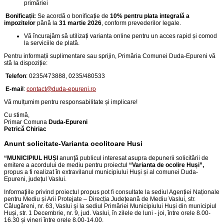
primăriei
Bonificații:
Se acordă o bonificație de
10% pentru plata integrală a
impozitelor
până la
31 martie 2026
, conform prevederilor legale.
Vă încurajăm să utilizați varianta online pentru un acces rapid și comod
la serviciile de plată.
Pentru informații suplimentare sau sprijin, Primăria Comunei Duda-Epureni vă
stă la dispoziție:
Telefon
:
0235/473888, 0235/480533
E-mail
:
contact@duda-epureni.ro
Vă mulțumim pentru responsabilitate și implicare!
Cu stimă,
Primar Comuna
Duda-Epureni
Petrică Chiriac
Anunt solicitate-Varianta ocolitoare Husi
“
MUNICIPIUL HUȘI
anunţă publicul interesat asupra depunerii solicitării de
emitere a acordului de mediu pentru proiectul
“
Varianta de ocolire Huși
”,
propus a fi realizat în extravilanul municipiului Huși și al comunei Duda-
Epureni, județul Vaslui
.
Informaţiile privind proiectul propus pot fi consultate la sediul Agenției Naționale
pentru Mediu și Arii Protejate – Direcția Județeană de Mediu Vaslui, str.
Călugăreni, nr. 63, Vaslui şi la sediul Primăriei Municipiului Huși din
municipiul
Huși, str. 1 Decembrie, nr. 9, jud. Vaslui
, în zilele de luni - joi, între orele 8.00-
16.30 și vineri între orele 8.00-14.00.