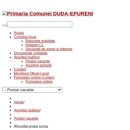
Acasa
Consiliul local
Rapoarte activitate
Hotarari CL
Declaratii de avere si interese
Documente contabile
Anunturi publice
Posturi vacante
Anunțuri achizitii
Contact
Monitorul Oficial Local
Formulare online-Contact
Formulare online
Home
/
Anunturi publice
/
Posturi vacante
/
Rezultat proba scrisa