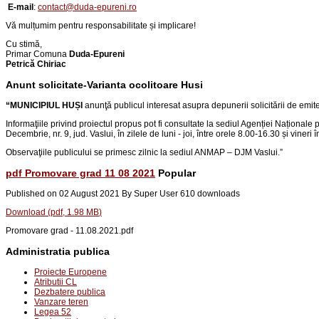
E-mail
:
contact@duda-epureni.ro
Vă mulțumim pentru responsabilitate și implicare!
Cu stimă,
Primar Comuna
Duda-Epureni
Petrică Chiriac
Anunt solicitate-Varianta ocolitoare Husi
“
MUNICIPIUL HUȘI
anunţă publicul interesat asupra depunerii solicitării de emi
Informaţiile privind proiectul propus pot fi consultate la sediul Agenției Naționale 
Decembrie, nr. 9, jud. Vaslui
, în zilele de luni - joi, între orele 8.00-16.30 și vineri
Observaţiile publicului se primesc zilnic la sediul ANMAP – DJM Vaslui.
”
pdf
Promovare grad 11 08 2021
Popular
Published on 02 August 2021
By
Super User
610 downloads
Download
(
pdf,
1.98 MB
)
Promovare grad - 11.08.2021.pdf
Administratia publica
Proiecte Europene
Atributii CL
Dezbatere publica
Vanzare teren
Legea 52