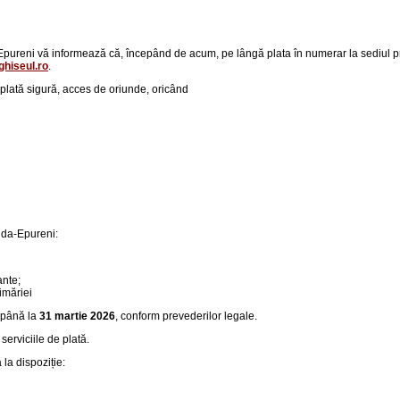
reni vă informează că, începând de acum, pe lângă plata în numerar la sediul primăr
hiseul.ro
.
p
lată sigură, acces de oriunde, oricând
Duda-Epureni:
ante;
imăriei
până la
31 martie 2026
, conform prevederilor legale.
serviciile de plată.
la dispoziție: