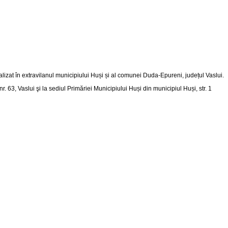
alizat în extravilanul municipiului Huși și al comunei Duda-Epureni, județul Vaslui
.
nr. 63, Vaslui şi la sediul Primăriei Municipiului Huși din
municipiul Huși, str. 1