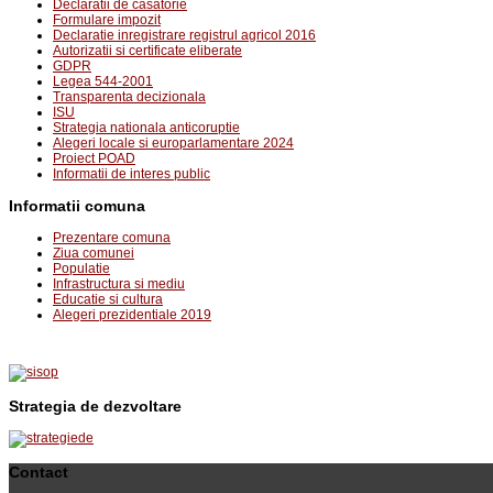
Declaratii de casatorie
Formulare impozit
Declaratie inregistrare registrul agricol 2016
Autorizatii si certificate eliberate
GDPR
Legea 544-2001
Transparenta decizionala
ISU
Strategia nationala anticoruptie
Alegeri locale si europarlamentare 2024
Proiect POAD
Informatii de interes public
Informatii comuna
Prezentare comuna
Ziua comunei
Populatie
Infrastructura si mediu
Educatie si cultura
Alegeri prezidentiale 2019
Strategia de dezvoltare
Contact