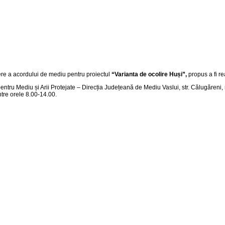
tere a acordului de mediu pentru proiectul
“
Varianta de ocolire Huși
”,
propus a fi re
pentru Mediu și Arii Protejate – Direcția Județeană de Mediu Vaslui, str. Călugăreni, 
 între orele 8.00-14.00.