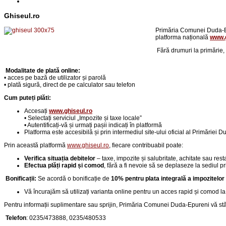
Ghiseul.ro
Primăria Comunei Duda-Epu
platforma națională
www.g
Fără drumuri la primărie,
Modalitate de plată online:
• acces pe bază de utilizator și parolă
• plată sigură, direct de pe calculator sau telefon
Cum puteți plăti:
Accesați
www.ghiseul.ro
• Selectați serviciul „Impozite și taxe locale”
• Autentificați-vă și urmați pașii indicați în platformă
Platforma este accesibilă și prin intermediul site-ului oficial al Primăriei 
Prin această platformă
www.ghiseul.ro
, fiecare contribuabil poate:
Verifica situația debitelor
– taxe, impozite și salubritate, achitate sau rest
Efectua plăți rapid și comod
, fără a fi nevoie să se deplaseze la sediul pr
Bonificații:
Se acordă o bonificație de
10% pentru plata integrală a impozitelor
Vă încurajăm să utilizați varianta online pentru un acces rapid și comod la 
Pentru informații suplimentare sau sprijin, Primăria Comunei Duda-Epureni vă stă 
Telefon
:
0235/473888, 0235/480533