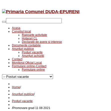
Acasa
Consiliul local
Rapoarte activitate
Hotarari CL
Declaratii de avere si interese
Documente contabile
Anunturi publice
Posturi vacante
Anunțuri achizitii
Contact
Monitorul Oficial Local
Formulare online-Contact
Formulare online
Home
/
Anunturi publice
/
Posturi vacante
/
Promovare grad 11 08 2021