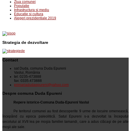
Ziua comunei
Populatie
Infrastructura si mediu
Educatie si cultura
Alegeri prezidentiale 2019
Strategia de dezvoltare
Contact
sat Duda, comuna Duda Epureni
Vaslui, România
tel: 0235-473888
fax: 0335.473888
primariadudaepureni@yahoo.com
Despre comuna Duda Epureni
Repere istorice-Comuna Duda-Epureni Vaslui
Pe teritorul comunei au fost descoperite 9 urme de locuire omenească,
începând cu epoca paleolitică. Satul Epureni s-a dezvoltat la începutul
secolului al XVII lea pe moşia familiei Iamandi, care a adus clăcaşi de pe alte
moşii ale sale.