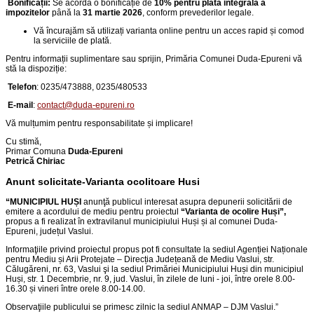
Bonificații:
Se acordă o bonificație de
10% pentru plata integrală a
impozitelor
până la
31 martie 2026
, conform prevederilor legale.
Vă încurajăm să utilizați varianta online pentru un acces rapid și comod
la serviciile de plată.
Pentru informații suplimentare sau sprijin, Primăria Comunei Duda-Epureni vă
stă la dispoziție:
Telefon
:
0235/473888, 0235/480533
E-mail
:
contact@duda-epureni.ro
Vă mulțumim pentru responsabilitate și implicare!
Cu stimă,
Primar Comuna
Duda-Epureni
Petrică Chiriac
Anunt solicitate-Varianta ocolitoare Husi
“
MUNICIPIUL HUȘI
anunţă publicul interesat asupra depunerii solicitării de
emitere a acordului de mediu pentru proiectul
“
Varianta de ocolire Huși
”,
propus a fi realizat în extravilanul municipiului Huși și al comunei Duda-
Epureni, județul Vaslui
.
Informaţiile privind proiectul propus pot fi consultate la sediul Agenției Naționale
pentru Mediu și Arii Protejate – Direcția Județeană de Mediu Vaslui, str.
Călugăreni, nr. 63, Vaslui şi la sediul Primăriei Municipiului Huși din
municipiul
Huși, str. 1 Decembrie, nr. 9, jud. Vaslui
, în zilele de luni - joi, între orele 8.00-
16.30 și vineri între orele 8.00-14.00.
Observaţiile publicului se primesc zilnic la sediul ANMAP – DJM Vaslui.
”