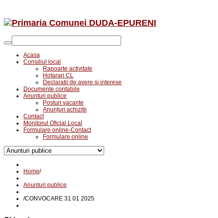
Acasa
Consiliul local
Rapoarte activitate
Hotarari CL
Declaratii de avere si interese
Documente contabile
Anunturi publice
Posturi vacante
Anunțuri achizitii
Contact
Monitorul Oficial Local
Formulare online-Contact
Formulare online
Home
/
Anunturi publice
/
CONVOCARE 31 01 2025