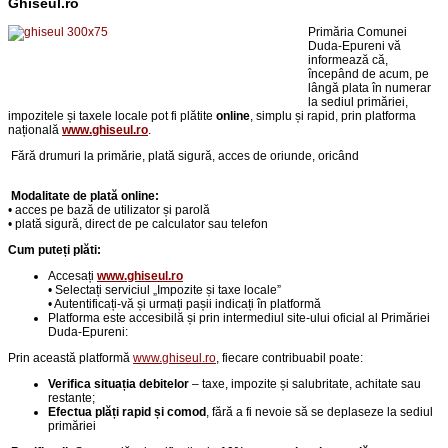
Ghiseul.ro
Primăria Comunei
Duda-Epureni vă
informează că,
începând de acum, pe
lângă plata în numerar
la sediul primăriei,
impozitele și taxele locale pot fi plătite
online
, simplu și rapid, prin platforma
națională
www.ghiseul.ro
.
Fără drumuri la primărie,
p
lată sigură, acces de oriunde, oricând
Modalitate de plată online:
• acces pe bază de utilizator și parolă
• plată sigură, direct de pe calculator sau telefon
Cum puteți plăti:
Accesați
www.ghiseul.ro
• Selectați serviciul „Impozite și taxe locale”
• Autentificați-vă și urmați pașii indicați în platformă
Platforma este accesibilă și prin intermediul site-ului oficial al Primăriei
Duda-Epureni:
Prin această platformă
www.ghiseul.ro
, fiecare contribuabil poate:
Verifica situația debitelor
– taxe, impozite și salubritate, achitate sau
restante;
Efectua plăți rapid și comod
, fără a fi nevoie să se deplaseze la sediul
primăriei