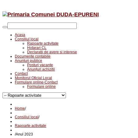
Acasa
Consiliul local
Rapoarte activitate
Hotarari CL
Declaratii de avere si interese
Documente contabile
Anunturi publice
Posturi vacante
Anunțuri achizitii
Contact
Monitorul Oficial Local
Formulare online-Contact
Formulare online
Home
/
Consiliul local
/
Rapoarte activitate
/
Anul 2023