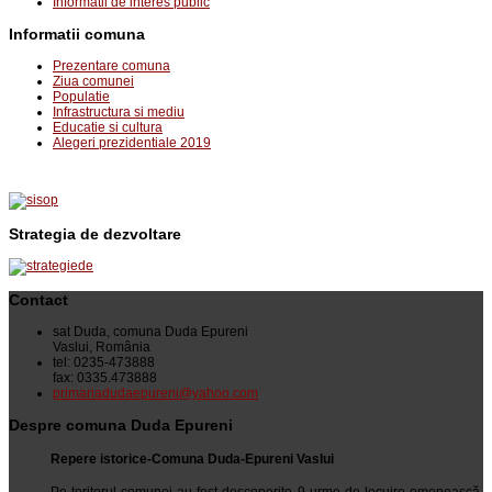
Informatii de interes public
Informatii comuna
Prezentare comuna
Ziua comunei
Populatie
Infrastructura si mediu
Educatie si cultura
Alegeri prezidentiale 2019
Strategia de dezvoltare
Contact
sat Duda, comuna Duda Epureni
Vaslui, România
tel: 0235-473888
fax: 0335.473888
primariadudaepureni@yahoo.com
Despre comuna Duda Epureni
Repere istorice-Comuna Duda-Epureni Vaslui