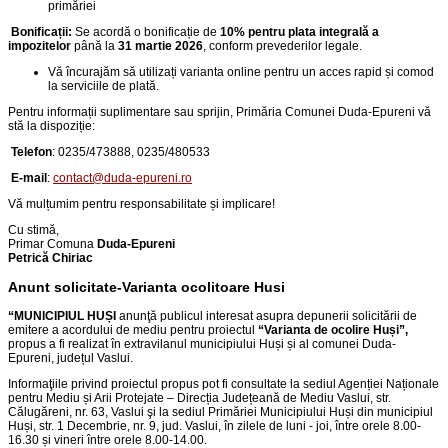
primăriei
Bonificații:
Se acordă o bonificație de
10% pentru plata integrală a
impozitelor
până la
31 martie 2026
, conform prevederilor legale.
Vă încurajăm să utilizați varianta online pentru un acces rapid și comod
la serviciile de plată.
Pentru informații suplimentare sau sprijin, Primăria Comunei Duda-Epureni vă
stă la dispoziție:
Telefon
:
0235/473888, 0235/480533
E-mail
:
contact@duda-epureni.ro
Vă mulțumim pentru responsabilitate și implicare!
Cu stimă,
Primar Comuna
Duda-Epureni
Petrică Chiriac
Anunt solicitate-Varianta ocolitoare Husi
“
MUNICIPIUL HUȘI
anunţă publicul interesat asupra depunerii solicitării de
emitere a acordului de mediu pentru proiectul
“
Varianta de ocolire Huși
”,
propus a fi realizat în extravilanul municipiului Huși și al comunei Duda-
Epureni, județul Vaslui
.
Informaţiile privind proiectul propus pot fi consultate la sediul Agenției Naționale
pentru Mediu și Arii Protejate – Direcția Județeană de Mediu Vaslui, str.
Călugăreni, nr. 63, Vaslui şi la sediul Primăriei Municipiului Huși din
municipiul
Huși, str. 1 Decembrie, nr. 9, jud. Vaslui
, în zilele de luni - joi, între orele 8.00-
16.30 și vineri între orele 8.00-14.00.