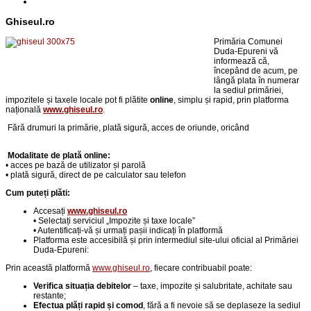
Ghiseul.ro
Primăria Comunei
Duda-Epureni vă
informează că,
începând de acum, pe
lângă plata în numerar
la sediul primăriei,
impozitele și taxele locale pot fi plătite
online
, simplu și rapid, prin platforma
națională
www.ghiseul.ro
.
Fără drumuri la primărie,
p
lată sigură, acces de oriunde, oricând
Modalitate de plată online:
• acces pe bază de utilizator și parolă
• plată sigură, direct de pe calculator sau telefon
Cum puteți plăti:
Accesați
www.ghiseul.ro
• Selectați serviciul „Impozite și taxe locale”
• Autentificați-vă și urmați pașii indicați în platformă
Platforma este accesibilă și prin intermediul site-ului oficial al Primăriei
Duda-Epureni:
Prin această platformă
www.ghiseul.ro
, fiecare contribuabil poate:
Verifica situația debitelor
– taxe, impozite și salubritate, achitate sau
restante;
Efectua plăți rapid și comod
, fără a fi nevoie să se deplaseze la sediul