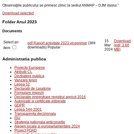
Observaţiile publicului se primesc zilnic la sediul ANMAP – DJM Vaslui.
”
Download selected
Folder
Anul 2023
Documents
15
Download
Select an
pdf
Raport activitate 2023 viceprimar
(369
Mar
(
pdf,
3.60
downloads)
Popular
item
2024
MB
)
Administratia publica
Proiecte Europene
Atributii CL
Dezbatere publica
Vanzare teren
Legea 52
Declaratii de casatorie
Formulare impozit
Declaratie inregistrare registrul agricol 2016
Autorizatii si certificate eliberate
GDPR
Legea 544-2001
Transparenta decizionala
ISU
Strategia nationala anticoruptie
Alegeri locale si europarlamentare 2024
Proiect POAD