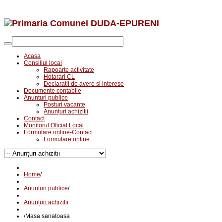
Acasa
Consiliul local
Rapoarte activitate
Hotarari CL
Declaratii de avere si interese
Documente contabile
Anunturi publice
Posturi vacante
Anunțuri achizitii
Contact
Monitorul Oficial Local
Formulare online-Contact
Formulare online
Home
/
Anunturi publice
/
Anunțuri achizitii
/
Masa sanatoasa