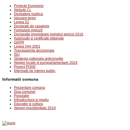
Proiecte Europene
Atributii CL
Dezbatere publica
Vanzare teren
Legea 52
Declaratii de casatorie
Formulare impozit
Declaratie inregistrare registrul agricol 2016
Autorizatii si certificate eliberate
GDPR
Legea 544-2001
Transparenta decizionala
ISU
Strategia nationala anticoruptie
Alegeri locale si europarlamentare 2024
Proiect POAD
Informatii de interes public
Informatii comuna
Prezentare comuna
Ziua comunei
Populatie
Infrastructura si mediu
Educatie si cultura
Alegeri prezidentiale 2019