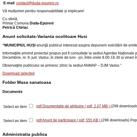
E-mail
:
contact@duda-epureni.ro
Vă mulțumim pentru responsabilitate și implicare!
Cu stimă,
Primar Comuna
Duda-Epureni
Petrică Chiriac
Anunt solicitate-Varianta ocolitoare Husi
“
MUNICIPIUL HUȘI
anunţă publicul interesat asupra depunerii solicitării de emi
Informaţiile privind proiectul propus pot fi consultate la sediul Agenției Naționale 
Decembrie, nr. 9, jud. Vaslui
, în zilele de luni - joi, între orele 8.00-16.30 și vineri
Observaţiile publicului se primesc zilnic la sediul ANMAP – DJM Vaslui.
”
Download selected
Folder
Masa sanatoasa
Documents
pdf
Doumentatie de atribuire
( pdf, 2.07 MB )
(299 downloads
Select an item
pdf
Anunt de participare
( pdf, 555 KB )
(296 downloads)
Pop
Select an item
Administratia publica