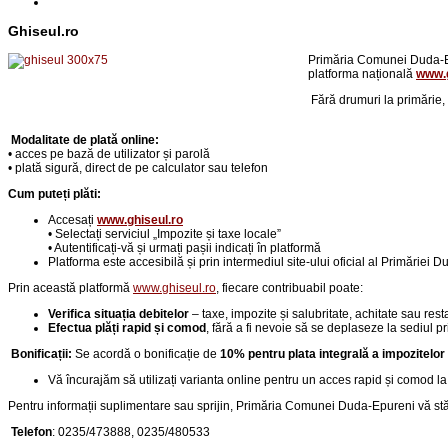
Ghiseul.ro
Primăria Comunei Duda-Epu
platforma națională
www.g
Fără drumuri la primărie,
Modalitate de plată online:
• acces pe bază de utilizator și parolă
• plată sigură, direct de pe calculator sau telefon
Cum puteți plăti:
Accesați
www.ghiseul.ro
• Selectați serviciul „Impozite și taxe locale”
• Autentificați-vă și urmați pașii indicați în platformă
Platforma este accesibilă și prin intermediul site-ului oficial al Primăriei 
Prin această platformă
www.ghiseul.ro
, fiecare contribuabil poate:
Verifica situația debitelor
– taxe, impozite și salubritate, achitate sau rest
Efectua plăți rapid și comod
, fără a fi nevoie să se deplaseze la sediul pr
Bonificații:
Se acordă o bonificație de
10% pentru plata integrală a impozitelor
Vă încurajăm să utilizați varianta online pentru un acces rapid și comod la 
Pentru informații suplimentare sau sprijin, Primăria Comunei Duda-Epureni vă stă 
Telefon
:
0235/473888, 0235/480533