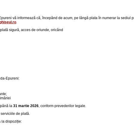
reni vă informează că, începând de acum, pe lângă plata în numerar la sediul primăr
hiseul.ro
.
p
lată sigură, acces de oriunde, oricând
Duda-Epureni:
ante;
imăriei
până la
31 martie 2026
, conform prevederilor legale.
serviciile de plată.
la dispoziție: