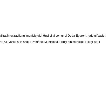
alizat în extravilanul municipiului Huși și al comunei Duda-Epureni, județul Vaslui
.
nr. 63, Vaslui şi la sediul Primăriei Municipiului Huși din
municipiul Huși, str. 1