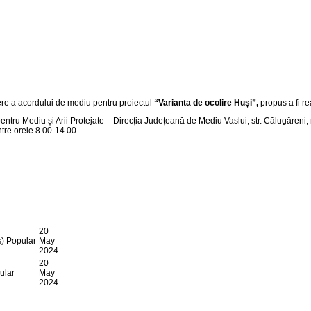
tere a acordului de mediu pentru proiectul
“
Varianta de ocolire Huși
”,
propus a fi re
pentru Mediu și Arii Protejate – Direcția Județeană de Mediu Vaslui, str. Călugăreni, 
 între orele 8.00-14.00.
20
)
Popular
May
2024
20
ular
May
2024